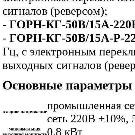
сигналов (реверсом);
-
ГОРН-КГ-50В/15А-220
-
ГОРН-КГ-50В/15А-Р-2
Гц, с электронным перек
выходных сигналов (ревер
Основные параметры 
промышленная се
входное напряжение
сеть 220В ±10%, 
0.8 кВт
максимальная
выходная мощность