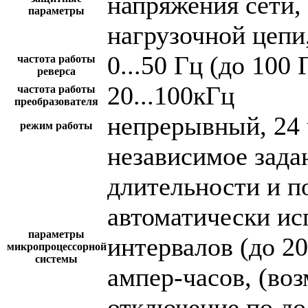
напряжения сети,
параметры
нагрузочной цепи,
0...50 Гц (до 100 
частота работы
реверса
20...100кГц
частота работы
преобразователя
непрерывный, 24 
режим работы
независимое зада
длительности и п
автоматически и
параметры
интервалов (до 2
микропроцессорной
системы
ампер-часов, (во
отключение по до