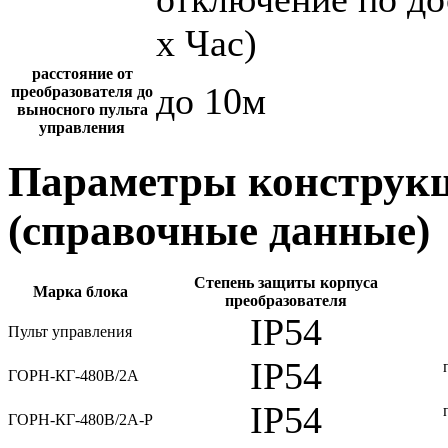
х Час)
расстояние от
до 10м
преобразователя до
выносного пульта
управления
Параметры конструкц
(справочные данные)
Степень защиты корпуса
Марка блока
преобразователя
IP54
Пульт управления
IP54
ГОРН-КГ-480В/2А
IP54
ГОРН-КГ-480В/2А-Р