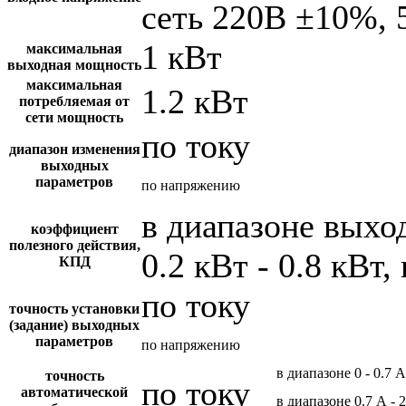
сеть 220В ±10%, 
1 кВт
максимальная
выходная мощность
максимальная
1.2 кВт
потребляемая от
сети мощность
по току
диапазон изменения
выходных
параметров
по напряжению
в диапазоне вых
коэффициент
полезного действия,
0.2 кВт - 0.8 кВт,
КПД
по току
точность установки
(задание) выходных
параметров
по напряжению
в диапазоне 0 - 0.7 А
точность
по току
автоматической
в диапазоне 0.7 А - 