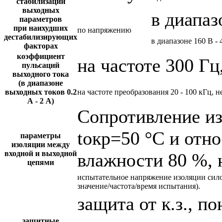
стабилизации
выходных
в диапаз
параметров
при наихудших
по напряжению
дестабилизирующих
в диапазоне 160 В - 
факторах
коэффициент
на частоте 300 Гц
пульсаций
выходного тока
(в диапазоне
выходных токов 0.2
на частоте преобразования 20 - 100 кГц, н
А - 2 А)
Сопротивление и
tокр=50 °С и отн
параметры
изоляции между
входной и выходной
влажности 80 %, 
цепями
испытательное напряжение изоляции сил
значение/частота/время испытания).
защита от к.з., 
защитные